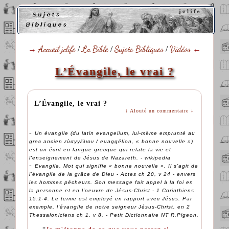
→
Accueil jclife
/
La Bible
/
Sujets Bibliques
/
Vidéos
←
L’Évangile, le vrai ?
L’Évangile, le vrai ?
↓ Alouté un commentaire ↓
-
Un évangile (du latin evangelium, lui-même emprunté au
grec ancien εὐαγγέλιον / euaggélion, « bonne nouvelle »)
est un écrit en langue grecque qui relate la vie et
l'enseignement de Jésus de Nazareth. - wikipedia
-
Evangile. Mot qui signifie « bonne nouvelle ». Il s’agit de
l’évangile de la grâce de Dieu - Actes ch 20, v 24 - envers
les hommes pécheurs. Son message fait appel à la foi en
la personne et en l’oeuvre de Jésus-Christ - 1 Corinthiens
15:1-4. Le terme est employé en rapport avec Jésus. Par
exemple, l’évangile de notre seigneur Jésus-Christ, en 2
Thessaloniciens ch 1, v 8. - Petit Dictionnaire NT R.Pigeon.