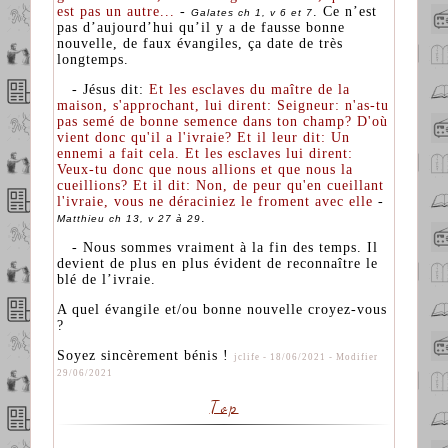
est pas un autre...
-
. Ce n’est
Galates ch 1, v 6 et 7
pas d’aujourd’hui qu’il y a de fausse bonne
nouvelle, de faux évangiles, ça date de très
longtemps.
- Jésus dit:
Et les esclaves du maître de la
maison, s'approchant, lui dirent: Seigneur: n'as-tu
pas semé de bonne semence dans ton champ? D'où
vient donc qu'il a l'ivraie? Et il leur dit: Un
ennemi a fait cela. Et les esclaves lui dirent:
Veux-tu donc que nous allions et que nous la
cueillions? Et il dit: Non, de peur qu'en cueillant
l'ivraie, vous ne déraciniez le froment avec elle
-
.
Matthieu ch 13, v 27 à 29
- Nous sommes vraiment à la fin des temps. Il
devient de plus en plus évident de reconnaître le
blé de l’ivraie.
A quel évangile et/ou bonne nouvelle croyez-vous
?
Soyez sincèrement bénis !
jclife - 18/06/2021 - Modifier
29/06/2021
Top