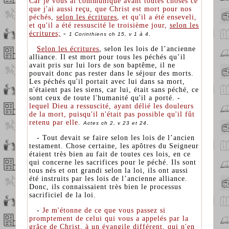
Car je vous ai communiqué avant toutes choses ce
que j'ai aussi reçu, que Christ est mort pour nos
péchés,
selon les écritures
, et qu'il a été enseveli,
et qu'il a été ressuscité le troisième jour,
selon les
écritures;
-
.
1 Corinthiens ch 15, v 1 à 4
Selon les écritures
, selon les lois de l’ancienne
alliance. Il est mort pour tous les péchés qu’il
avait pris sur lui lors de son baptême, il ne
pouvait donc pas rester dans le séjour des morts.
Les péchés qu'il portait avec lui dans sa mort,
n'étaient pas les siens, car lui, était sans péché, ce
sont ceux de toute l'humanité qu'il a porté. -
lequel Dieu a ressuscité, ayant délié les douleurs
de la mort, puisqu'il n'était pas possible qu'il fût
retenu par elle
.
.
Actes ch 2, v 23 et 24
- Tout devait se faire selon les lois de l’ancien
testament. Chose certaine, les apôtres du Seigneur
étaient très bien au fait de toutes ces lois, en ce
qui concerne les sacrifices pour le péché. Ils sont
tous nés et ont grandi selon la loi, ils ont aussi
été instruits par les lois de l’ancienne alliance.
Donc, ils connaissaient très bien le processus
sacrificiel de la loi.
-
Je m'étonne de ce que vous passez si
promptement de celui qui vous a appelés par la
grâce de Christ, à un évangile différent, qui n'en