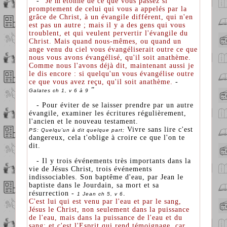
- “
Je m'étonne de ce que vous passez si
promptement de celui qui vous a appelés par la
grâce de Christ, à un évangile différent, qui n'en
est pas un autre ; mais il y a des gens qui vous
troublent, et qui veulent pervertir l'évangile du
Christ. Mais quand nous-mêmes, ou quand un
ange venu du ciel vous évangéliserait outre ce que
nous vous avons évangélisé, qu'il soit anathème.
Comme nous l'avons déjà dit, maintenant aussi je
le dis encore : si quelqu'un vous évangélise outre
ce que vous avez reçu, qu'il soit anathème.
-
”
Galates ch 1, v 6 à 9
- Pour éviter de se laisser prendre par un autre
évangile, examiner les écritures régulièrement,
l'ancien et le nouveau testament.
Vivre sans lire c'est
PS: Quelqu’un à dit quelque part;
dangereux, cela t'oblige à croire ce que l'on te
dit.
- Il y trois événements très importants dans la
vie de Jésus Christ, trois événements
indissociables. Son baptême d'eau, par Jean le
baptiste dans le Jourdain, sa mort et sa
résurrection -
.
1 Jean ch 5, v 6
C'est lui qui est venu par l'eau et par le sang,
Jésus le Christ, non seulement dans la puissance
de l'eau, mais dans la puissance de l'eau et du
sang; et c'est l'Esprit qui rend témoignage, car