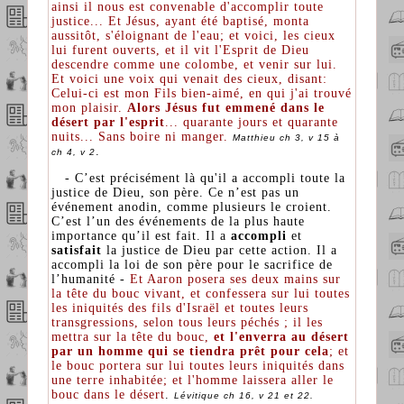
ainsi il nous est convenable d'accomplir toute
justice... Et Jésus, ayant été baptisé, monta
aussitôt, s'éloignant de l'eau; et voici, les cieux
lui furent ouverts, et il vit l'Esprit de Dieu
descendre comme une colombe, et venir sur lui.
Et voici une voix qui venait des cieux, disant:
Celui-ci est mon Fils bien-aimé, en qui j'ai trouvé
mon plaisir.
Alors Jésus fut emmené dans le
désert par l'esprit
... quarante jours et quarante
nuits... Sans boire ni manger.
Matthieu ch 3, v 15 à
.
ch 4, v 2
- C’est précisément là qu'il a accompli toute la
justice de Dieu, son père. Ce n’est pas un
événement anodin, comme plusieurs le croient.
C’est l’un des événements de la plus haute
importance qu’il est fait. Il a
accompli
et
satisfait
la justice de Dieu par cette action. Il a
accompli la loi de son père pour le sacrifice de
l’humanité -
Et Aaron posera ses deux mains sur
la tête du bouc vivant, et confessera sur lui toutes
les iniquités des fils d'Israël et toutes leurs
transgressions, selon tous leurs péchés ; il les
mettra sur la tête du bouc,
et l'enverra au désert
par un homme qui se tiendra prêt pour cela
; et
le bouc portera sur lui toutes leurs iniquités dans
une terre inhabitée; et l'homme laissera aller le
bouc dans le désert
.
Lévitique ch 16, v 21 et 22.