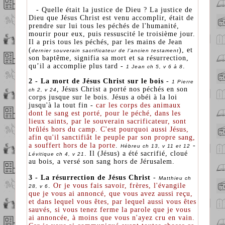
- Quelle était la justice de Dieu ? La justice de
Dieu que Jésus Christ est venu accomplir, était de
prendre sur lui tous les péchés de l'humanité,
mourir pour eux, puis ressuscité le troisième jour.
Il a pris tous les péchés, par les mains de Jean
(
), et
dernier souverain sacrificateur de l’ancien testament
son baptême, signifia sa mort et sa résurrection,
qu’il a accomplie plus tard -
.
1 Jean ch 5, v 6 à 8
2 - La mort de Jésus Christ sur le bois
-
1 Pierre
, Jésus Christ a porté nos péchés en son
ch 2, v 24
corps jusque sur le bois. Jésus a obéi à la loi
jusqu'à la tout fin -
car les corps des animaux
dont le sang est porté, pour le péché, dans les
lieux saints, par le souverain sacrificateur, sont
brûlés hors du camp. C'est pourquoi aussi Jésus,
afin qu'il sanctifiât le peuple par son propre sang,
a souffert hors de la porte
.
-
Hébreu ch 13, v 11 et 12
. Il (Jésus) a été sacrifié, cloué
Lévitique ch 4, v 21
au bois, a versé son sang hors de Jérusalem.
3 - La résurrection de Jésus Christ
-
Matthieu ch
.
Or je vous fais savoir, frères, l'évangile
28, v 6
que je vous ai annoncé, que vous avez aussi reçu,
et dans lequel vous êtes, par lequel aussi vous êtes
sauvés, si vous tenez ferme la parole que je vous
ai annoncée, à moins que vous n'ayez cru en vain.