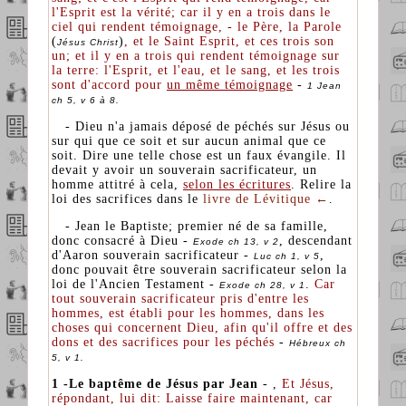
l'Esprit est la vérité; car il y en a trois dans le
ciel qui rendent témoignage, - le Père, la Parole
(
)
, et le Saint Esprit, et ces trois son
Jésus Christ
un; et il y en a trois qui rendent témoignage sur
la terre: l'Esprit, et l'eau, et le sang, et les trois
sont d'accord pour
un même témoignage
-
1 Jean
ch 5, v 6 à 8.
- Dieu n'a jamais déposé de péchés sur Jésus ou
sur qui que ce soit et sur aucun animal que ce
soit. Dire une telle chose est un faux évangile. Il
devait y avoir un souverain sacrificateur, un
homme attitré à cela,
selon les écritures
. Relire la
loi des sacrifices dans le
livre de Lévitique ←
.
- Jean le Baptiste; premier né de sa famille,
donc consacré à Dieu -
, descendant
Exode ch 13, v 2
d'Aaron souverain sacrificateur -
,
Luc ch 1, v 5
donc pouvait être souverain sacrificateur selon la
loi de l'Ancien Testament -
.
Car
Exode ch 28, v 1
tout souverain sacrificateur pris d'entre les
hommes, est établi pour les hommes, dans les
choses qui concernent Dieu, afin qu'il offre et des
dons et des sacrifices pour les péchés
-
Hébreux ch
5, v 1.
1 -Le baptême de Jésus par Jean
- ,
Et Jésus,
répondant, lui dit: Laisse faire maintenant, car