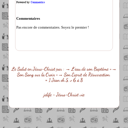
Le Salut en Jésus-Christ par : → L'eau de son Baptême +→
Son Sang sur la Croix +→ Son Esprit de Résurrection.
= 1 Jean ch 5, v 6 à 8
jclife - Jésus-Christ vie