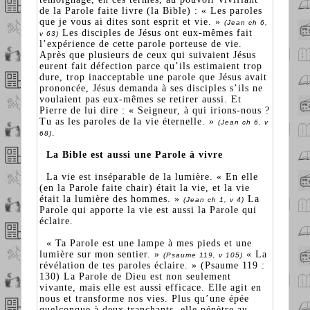
de la Parole faite livre (la Bible) : « Les paroles
que je vous ai dites sont esprit et vie. »
(Jean ch 6,
Les disciples de Jésus ont eux-mêmes fait
v 63)
l’expérience de cette parole porteuse de vie.
Après que plusieurs de ceux qui suivaient Jésus
eurent fait défection parce qu’ils estimaient trop
dure, trop inacceptable une parole que Jésus avait
prononcée, Jésus demanda à ses disciples s’ils ne
voulaient pas eux-mêmes se retirer aussi. Et
Pierre de lui dire : « Seigneur, à qui irions-nous ?
Tu as les paroles de la vie éternelle. »
(Jean ch 6, v
.
68)
La Bible est aussi une Parole à vivre
La vie est inséparable de la lumière. « En elle
(en la Parole faite chair) était la vie, et la vie
était la lumière des hommes. »
La
(Jean ch 1, v 4)
Parole qui apporte la vie est aussi la Parole qui
éclaire.
« Ta Parole est une lampe à mes pieds et une
lumière sur mon sentier. »
« La
(Psaume 119, v 105)
révélation de tes paroles éclaire. » (Psaume 119 :
130) La Parole de Dieu est non seulement
vivante, mais elle est aussi efficace. Elle agit en
nous et transforme nos vies. Plus qu’une épée
quelconque à deux tranchants, elle pénètre au