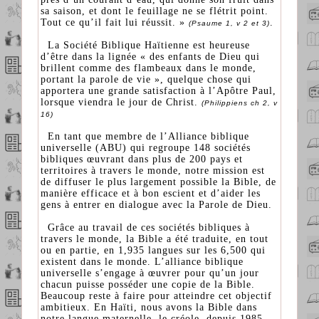
sa saison, et dont le feuillage ne se flétrit point.
Tout ce qu’il fait lui réussit. »
.
(Psaume 1, v 2 et 3)
La Société Biblique Haïtienne est heureuse
d’être dans la lignée « des enfants de Dieu qui
brillent comme des flambeaux dans le monde,
portant la parole de vie », quelque chose qui
apportera une grande satisfaction à l’Apôtre Paul,
lorsque viendra le jour de Christ.
(Philippiens ch 2, v
16)
En tant que membre de l’Alliance biblique
universelle (ABU) qui regroupe 148 sociétés
bibliques œuvrant dans plus de 200 pays et
territoires à travers le monde, notre mission est
de diffuser le plus largement possible la Bible, de
manière efficace et à bon escient et d’aider les
gens à entrer en dialogue avec la Parole de Dieu.
Grâce au travail de ces sociétés bibliques à
travers le monde, la Bible a été traduite, en tout
ou en partie, en 1,935 langues sur les 6,500 qui
existent dans le monde. L’alliance biblique
universelle s’engage à œuvrer pour qu’un jour
chacun puisse posséder une copie de la Bible.
Beaucoup reste à faire pour atteindre cet objectif
ambitieux. En Haïti, nous avons la Bible dans
notre langue maternelle, le créole, depuis 1985.