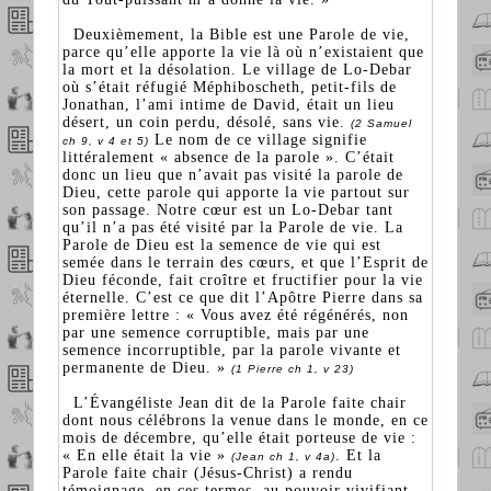
Deuxièmement, la Bible est une Parole de vie,
parce qu’elle apporte la vie là où n’existaient que
la mort et la désolation. Le village de Lo-Debar
où s’était réfugié Méphiboscheth, petit-fils de
Jonathan, l’ami intime de David, était un lieu
désert, un coin perdu, désolé, sans vie.
(2 Samuel
Le nom de ce village signifie
ch 9, v 4 et 5)
littéralement « absence de la parole ». C’était
donc un lieu que n’avait pas visité la parole de
Dieu, cette parole qui apporte la vie partout sur
son passage. Notre cœur est un Lo-Debar tant
qu’il n’a pas été visité par la Parole de vie. La
Parole de Dieu est la semence de vie qui est
semée dans le terrain des cœurs, et que l’Esprit de
Dieu féconde, fait croître et fructifier pour la vie
éternelle. C’est ce que dit l’Apôtre Pierre dans sa
première lettre : « Vous avez été régénérés, non
par une semence corruptible, mais par une
semence incorruptible, par la parole vivante et
permanente de Dieu. »
(1 Pierre ch 1, v 23)
L’Évangéliste Jean dit de la Parole faite chair
dont nous célébrons la venue dans le monde, en ce
mois de décembre, qu’elle était porteuse de vie :
« En elle était la vie »
. Et la
(Jean ch 1, v 4a)
Parole faite chair (Jésus-Christ) a rendu
témoignage, en ces termes, au pouvoir vivifiant