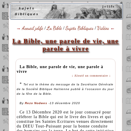
→
Accueil jclife
/
La Bible
/
Sujets Bibliques
/
Vidéos
←
La Bible, une parole de vie, une
parole à vivre
La Bible, une parole de vie, une parole à
vivre
↓ Alouté un commentaire ↓
*
Tel est le thème du message de la Secrétaire Générale
de la Société Biblique Haïtienne publié à l’occasion du jour
de la fête de la Bible.
By
Rezo Nodwes
-13 décembre 2020
Ce 13 Décembre 2020 est le jour consacré pour
célébrer la Bible qui est le livre des livres et qui
constitue les Saintes Ecritures venues directement
du DIEU Tout-Puissant pour la bonne conduite
des humains sur la terre. Le but de cette initiative