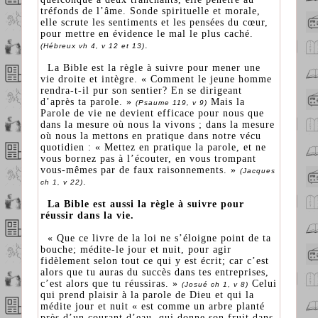
tréfonds de l’âme. Sonde spirituelle et morale,
elle scrute les sentiments et les pensées du cœur,
pour mettre en évidence le mal le plus caché.
.
(Hébreux vh 4, v 12 et 13)
La Bible est la règle à suivre pour mener une
vie droite et intègre. « Comment le jeune homme
rendra-t-il pur son sentier? En se dirigeant
d’après ta parole. »
Mais la
(Psaume 119, v 9)
Parole de vie ne devient efficace pour nous que
dans la mesure où nous la vivons ; dans la mesure
où nous la mettons en pratique dans notre vécu
quotidien : « Mettez en pratique la parole, et ne
vous bornez pas à l’écouter, en vous trompant
vous-mêmes par de faux raisonnements. »
(Jacques
.
ch 1, v 22)
La Bible est aussi la règle à suivre pour
réussir dans la vie.
« Que ce livre de la loi ne s’éloigne point de ta
bouche; médite-le jour et nuit, pour agir
fidèlement selon tout ce qui y est écrit; car c’est
alors que tu auras du succès dans tes entreprises,
c’est alors que tu réussiras. »
Celui
(Josué ch 1, v 8)
qui prend plaisir à la parole de Dieu et qui la
médite jour et nuit « est comme un arbre planté
près d’un courant d’eau, qui donne son fruit dans