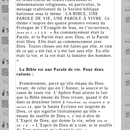
dénominations religieuses, en particulier, le
message traditionnel de la Société biblique
haïtienne sous le thème : LA BIBLE, UNE
PAROLE DE VIE, UNE PAROLE À VIVRE. Ce
thème s’inspire des quatre premiers versets du
Prologue de l’Évangile de Jean, en l’occurrence,
« Au commencement était la
Jean ch 1, v 1 à 4 :
Parole, et la Parole était avec Dieu, et la Parole
était Dieu. Elle était au commencement avec
Dieu. Toutes choses ont été faites par elle, et rien
de ce qui a été fait n’a été fait sans elle. En elle
était la vie, et la vie était la lumière des hommes.
».
La Bible est une Parole de vie. Pour deux
raisons :
Premièrement, parce qu’elle émane du Dieu
vivant, de celui qui est l’Auteur, la source et la
cause de toute vie. L’Apôtre Paul atteste le fait
que la Bible émane du Dieu vivant, quand il dit
dans sa deuxième lettre à
Timothée, au chapitre 3, le
, que la Sainte Écriture est inspirée de
verset 16
Dieu, ce qui signifie littéralement qu’elle «
émane du souffle de Dieu », c’est-à-dire de
L’Esprit de Dieu, qui donne la vie, selon
Job ch
: « L’Esprit de Dieu m’a créé, et le souffle
33, v 4
du Tout-puissant m’a donné la vie. »