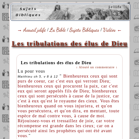
→
Accueil jclife
/
La Bible
/
Sujets Bibliques
/
Vidéos
←
Les tribulations des élus de Dieu
Les tribulations des élus de Dieu
↓ Alouté un commentaire ↓
Lu pour vous
"
Bienheureux ceux qui sont
Matthieu ch 5, v 8 à 12
purs de coeur, car c'est eux qui verront Dieu;
bienheureux ceux qui procurent la paix, car c'est
eux qui seront appelés fils de Dieu; bienheureux
ceux qui sont persécutés à cause de la justice, car
c'est à eux qu'est le royaume des cieux. Vous êtes
bienheureux quand on vous injuriera, et qu'on
vous persécutera, et qu'on dira, en mentant, toute
espèce de mal contre vous, à cause de moi.
Réjouissez-vous et tressaillez de joie, car votre
récompense est grande dans les cieux; car on a
persécuté ainsi les prophètes qui ont été avant
vous.
"