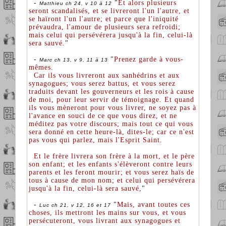
-
"
Et alors plusieurs
Matthieu ch 24, v 10 à 12
seront scandalisés, et se livreront l'un l'autre, et
se haïront l'un l'autre; et parce que l'iniquité
prévaudra, l'amour de plusieurs sera refroidi;
mais celui qui persévérera jusqu'à la fin, celui-là
sera sauvé.
"
-
"
Prenez garde à vous-
Marc ch 13, v 9, 11 à 13
mêmes.
Car ils vous livreront aux sanhédrins et aux
synagogues; vous serez battus, et vous serez
traduits devant les gouverneurs et les rois à cause
de moi, pour leur servir de témoignage. Et quand
ils vous mèneront pour vous livrer, ne soyez pas à
l'avance en souci de ce que vous direz, et ne
méditez pas votre discours; mais tout ce qui vous
sera donné en cette heure-là, dites-le; car ce n'est
pas vous qui parlez, mais l'Esprit Saint.
Et le frère livrera son frère à la mort, et le père
son enfant; et les enfants s'élèveront contre leurs
parents et les feront mourir; et vous serez haïs de
tous à cause de mon nom; et celui qui persévérera
jusqu'à la fin, celui-là sera sauvé,
"
-
"
Mais, avant toutes ces
Luc ch 21, v 12, 16 et 17
choses, ils mettront les mains sur vous, et vous
persécuteront, vous livrant aux synagogues et