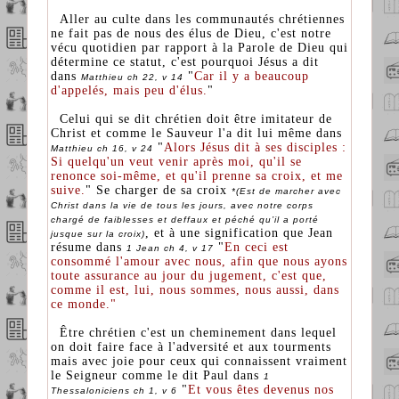
Aller au culte dans les communautés chrétiennes
ne fait pas de nous des élus de Dieu, c'est notre
vécu quotidien par rapport à la Parole de Dieu qui
détermine ce statut, c'est pourquoi Jésus a dit
dans
"
Car il y a beaucoup
Matthieu ch 22, v 14
d'appelés, mais peu d'élus.
"
Celui qui se dit chrétien doit être imitateur de
Christ et comme le Sauveur l'a dit lui même dans
"
Alors Jésus dit à ses disciples :
Matthieu ch 16, v 24
Si quelqu'un veut venir après moi, qu'il se
renonce soi-même, et qu'il prenne sa croix, et me
suive.
" Se charger de sa croix
*(Est de marcher avec
Christ dans la vie de tous les jours, avec notre corps
chargé de faiblesses et deffaux et péché qu’il a porté
, et à une signification que Jean
jusque sur la croix)
résume dans
"
En ceci est
1 Jean ch 4, v 17
consommé l'amour avec nous, afin que nous ayons
toute assurance au jour du jugement, c'est que,
comme il est, lui, nous sommes, nous aussi, dans
ce monde."
Être chrétien c'est un cheminement dans lequel
on doit faire face à l'adversité et aux tourments
mais avec joie pour ceux qui connaissent vraiment
le Seigneur comme le dit Paul dans
1
"
Et vous êtes devenus nos
Thessaloniciens ch 1, v 6