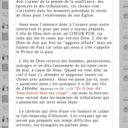
doit s'armer de la pensée de la souffrance, des
épreuves et des tribulations, ces choses vont
s'accroître dans les moments précédant le retour
de Jésus pour l'enlèvement de son Église.
Jésus nous l'annonce donc à l'avance pour notre
instruction et pour que nous y soyons préparés.
L'élu de Dieu doit avoir un COEUR PUR, car
ceux qui ont le coeur pur verront Dieu. L'élu de
Dieu ne doit pas être un "aggrave affaire" mais un
faiseur de Paix car celui qui nous a créé s'appelle
le Prince de la paix.
L'élu de Dieu recevra des hommes, persécutions,
outrages et on dira faussement de lui toute sorte
de mal, à cause de Jésus. Quand on veut aller au
ciel il faut s'y attendre et supporter toutes ces
choses avec patience. Jésus est passé par-là, nous
y passerons aussi c'est pourquoi il a dit aux fils
de Zébédée,
"
Et il leur dit:
Matthieu ch 20, v 23
Vous boirez bien ma coupe
", oui nous la boirons
tous surtout dans les moments de tribulations qui
s'annoncent sur terre selon Jésus.
Le chrétien qui rêve d'une vie linéaire et calme
se fait beaucoup d'illusions. Les croyants qui ne
seront pas préparés aux temps difficiles qui
arrivent, les évangiles en parlent dans: