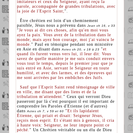
imitateurs et ceux du Seigneur, ayant reçu la
parole, accompagnée de grandes tribulations, avec
la joie de l'Esprit Saint;
".
Être chrétien est loin d'un cheminement
paisible, Jésus nous a prévenu dans
Jean ch 16, v 33
"
Je vous ai dit ces choses, afin qu'en moi vous
ayez la paix. Vous avez de la tribulation dans le
monde; mais ayez bon courage, moi j'ai vaincu le
monde.
" Paul en témoigne pendant son ministère
en Asie en disant dans
"
et
Actes ch 20, v 18 à 23
quand ils furent venus vers lui, il leur dit: Vous
savez de quelle manière je me suis conduit envers
vous tout le temps, depuis le premier jour que je
suis entré en Asie, servant le Seigneur en toute
humilité, et avec des larmes, et des épreuves qui
me sont arrivées par les embûches des Juifs.
Sauf que l'Esprit Saint rend témoignage de ville
en ville, me disant que des liens et de la
tribulation m'attendent.
" Ceux qui verront Dieu
passeront par là c'est pourquoi il est important de
comprendre les Paroles d'Etienne (et d'autres)
dans
"
Et ils lapidaient
Actes ch 7, v 59 et 60
Étienne, qui priait et disait: Seigneur Jésus,
reçois mon esprit. Et s'étant mis à genoux, il cria
à haute voix: Seigneur, ne leur impute point ce
péché.
" Un Chrétien véritable ou un élu de Dieu